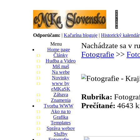
Odporúčam:
|
Kačarína bloguje
|
Historický kalendár
Menu
Nachádzate sa v r
Home page
Fotografie
>>
Foto
Články
Hudba a Video
Miš maš
Na webe
Novinky
www by
eMKaSK
Zábava
Rubrika:
Fotograf
Znamenia
Prečítané:
4643 k
Tvorba WWW
Ako na to
Grafika
Templates
Správa webov
Služby
Fotografie