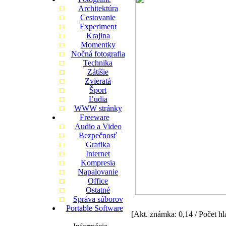
Architektúra
Cestovanie
Experiment
Krajina
Momentky
Nočná fotografia
Technika
Zátíšie
Zvieratá
Šport
Ľudia
WWW stránky
Freeware
Audio a Video
Bezpečnosť
Grafika
Internet
Kompresia
Napalovanie
Office
Ostatné
Správa súborov
Portable Software
[Akt. známka: 0,14 / Počet hl